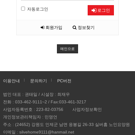
자동로그인
로그인
회원가입
정보찾기
메인으로
이용안내
문의하기
PC버전
법인 대표 : 권태일 / 시설장 : 최재우
전화 : 033-462-9111~2 / Fax:033-461-3217
사업자등록번호 : 223-82-03756
사업자정보확인
개인정보관리책임자 : 민영언
주소 : (24652) 강원도 인제군 남면 응봉길 26-33 실버홈 노인요양원
이메일 :
silvehome9111@hanmail.net