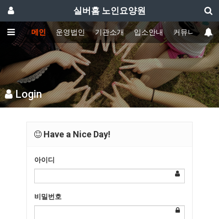
실버홈 노인요양원
메인
운영법인
기관소개
입소안내
커뮤니티
Login
Have a Nice Day!
아이디
비밀번호